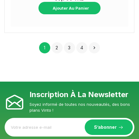
Ajouter Au Panier
1
2
3
4

Inscription À La Newsletter
Soyez informé de toutes nos nouveautés, des bons
plans Vinto !
S’abonner