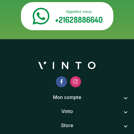
Appelez nous
+21628886640
Mon compte
keyboard_arrow_down
Vinto
keyboard_arrow_down
Store
keyboard_arrow_down