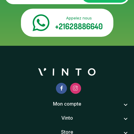
Appelez nous
+21628886640
Mon compte
keyboard_arrow_down
Vinto
keyboard_arrow_down
Store
keyboard_arrow_down