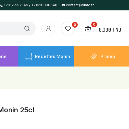
+21671557549 / +21628886640
contact@vinto.tn
0
0
0,000 TND
ène
Recettes Monin
Promo
 Monin 25cl