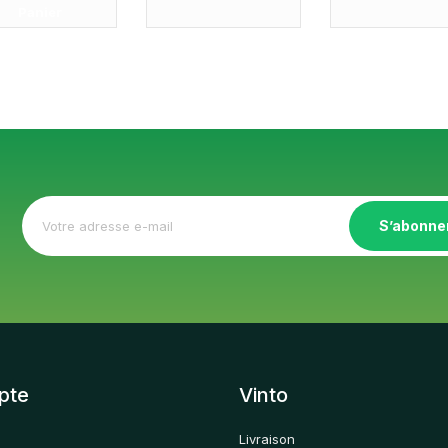
Panier
S’abonne
pte
Vinto
Livraison