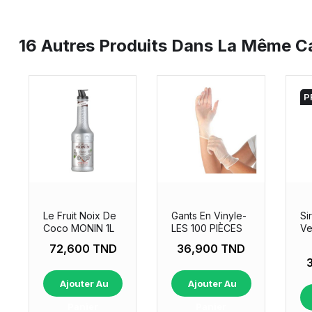
16 Autres Produits Dans La Même Ca
P
Le Fruit Noix De
Gants En Vinyle-
Si
Coco MONIN 1L
LES 100 PIÈCES
Ve
70
72,600 TND
36,900 TND
Ajouter Au
Ajouter Au
Panier
Panier