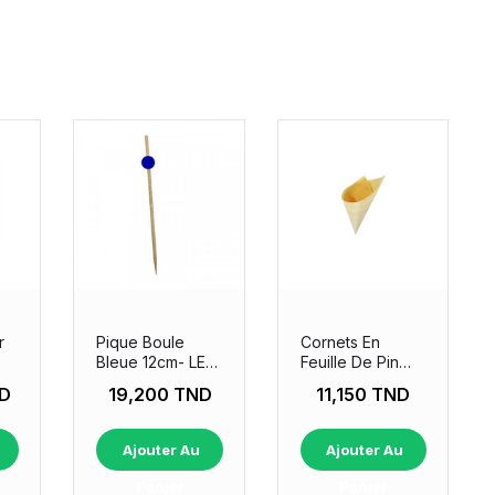
r
Pique Boule
Cornets En
Bleue 12cm- LES
Feuille De Pin
100 PIECES
15cm- LES 50
D
19,200 TND
11,150 TND
CORNETS
Ajouter Au
Ajouter Au
Panier
Panier