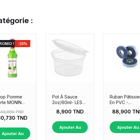
tégorie :
ROMO !
-30%
rop Pomme
Pot À Sauce
Ruban Pâtissie
rte MONIN
2oz/60ml- LES
En PVC -
cl
50 PIÈCES
Hauteur 50mm
8,900 TND
88,900 TN
43,900 TND
30,730 TND
Ajouter Au
Ajouter Au
Ajouter Au
Panier
Panier