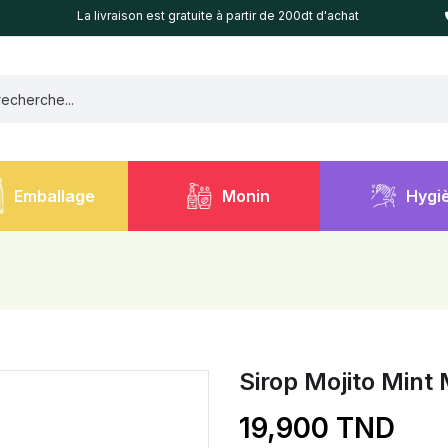
La livraison est gratuite à partir de 200dt d'achat
Emballage
Monin
Hygi
Sirop Mojito Mint
19,900 TND