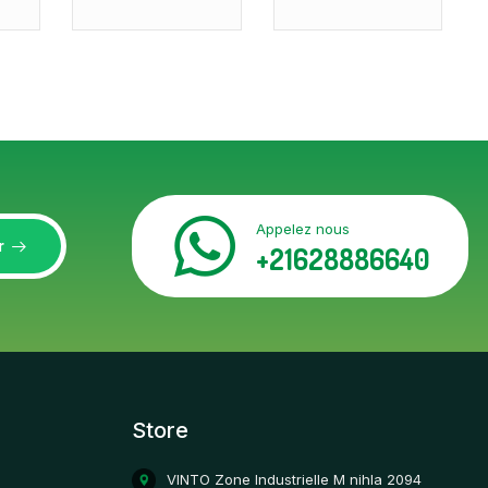
Appelez nous
r
+21628886640
Store
VINTO Zone Industrielle M nihla 2094