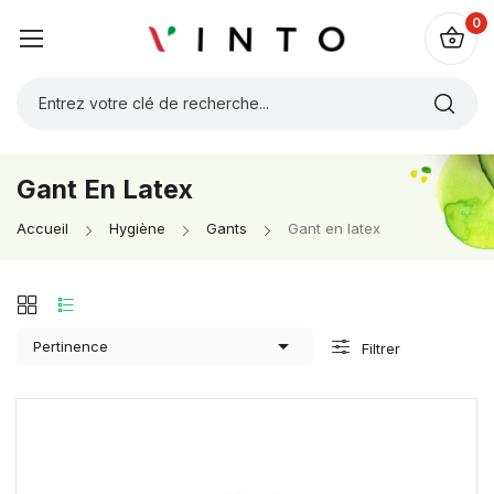
0
Gant En Latex
Accueil
Hygiène
Gants
Gant en latex

Pertinence
Filtrer