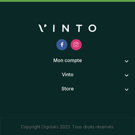
Mon compte
keyboard_arrow_down
Vinto
keyboard_arrow_down
Store
keyboard_arrow_down
Copyright
Digidaks
2023. Tous droits réservés.