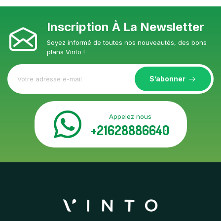
Inscription À La Newsletter
Soyez informé de toutes nos nouveautés, des bons
plans Vinto !
S’abonner
Appelez nous
+21628886640