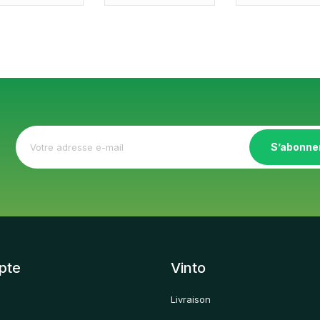
S’abonne
pte
Vinto
Livraison