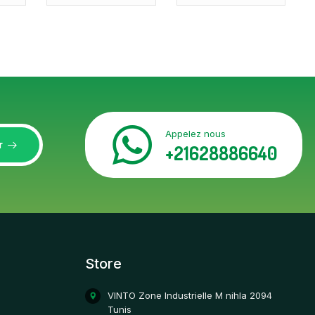
Appelez nous
r
+21628886640
Store
VINTO Zone Industrielle M nihla 2094
Tunis