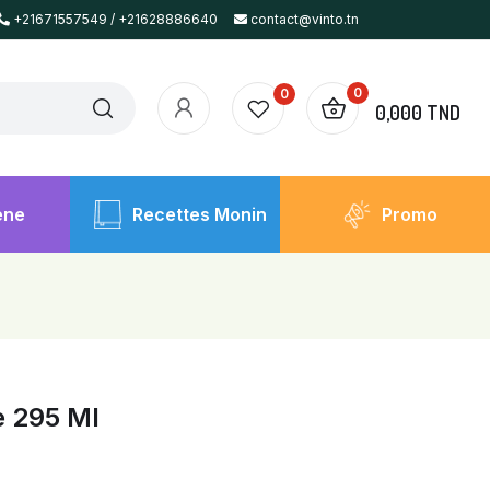
+21671557549 / +21628886640
contact@vinto.tn
0
0
0,000 TND
ène
Recettes Monin
Promo
e 295 Ml