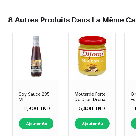
8 Autres Produits Dans La Même Cat
Soy Sauce 295
Moutarde Forte
Gi
Ml
De Dijon Dijona
Fo
200gr
Ml
11,800 TND
5,400 TND
Ajouter Au
Ajouter Au
Panier
Panier