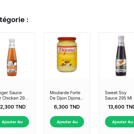
égorie :
nger Sauce
Moutarde Forte
Sweet Soy
r Chicken 295
De Dijon Dijona
Sauce 295 Ml
370gr
12,300 TND
6,300 TND
13,600 TN
Ajouter Au
Ajouter Au
Ajouter Au
Panier
Panier
Panier