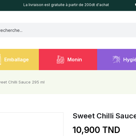
La livraison est gratuite à partir de 200dt d'achat
Emballage
Monin
Hygi
eet Chilli Sauce 295 ml
Sweet Chilli Sauc
10,900 TND