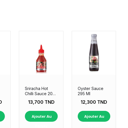
Sriracha Hot
Oyster Sauce
Chilli Sauce 200
295 Ml
Ml
D
13,700 TND
12,300 TND
Ajouter Au
Ajouter Au
Panier
Panier