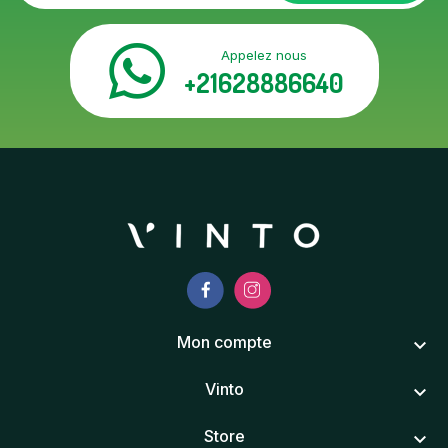
Appelez nous
+21628886640
Mon compte
keyboard_arrow_down
Vinto
keyboard_arrow_down
Store
keyboard_arrow_down