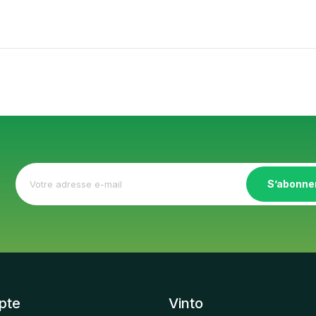
S’abonne
pte
Vinto