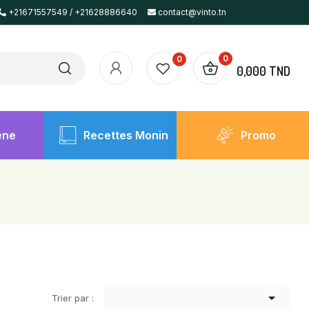
+21671557549 / +21628886640
contact@vinto.tn
0
0
0,000 TND
ène
Recettes Monin
Promo

Trier par :