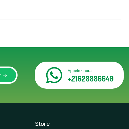
Appelez nous
r
+21628886640
Store