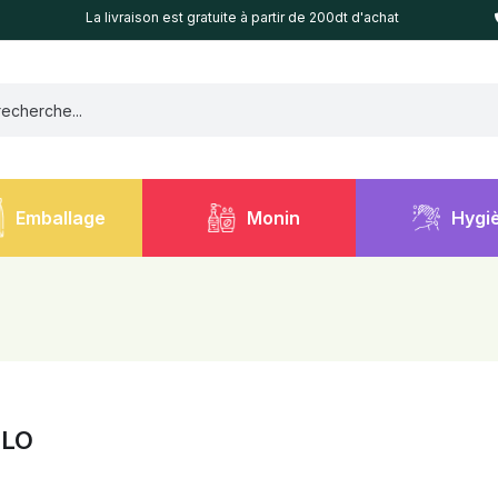
La livraison est gratuite à partir de 200dt d'achat
Emballage
Monin
Hygi
LLO