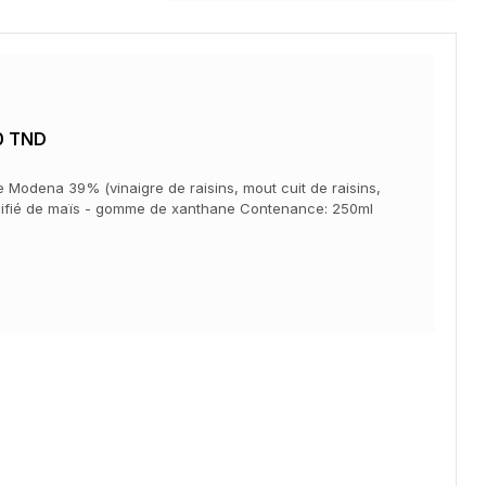
0 TND
e Modena 39% (vinaigre de raisins, mout cuit de raisins,
odifié de maïs - gomme de xanthane Contenance: 250ml